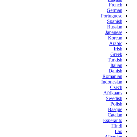
French
German
Portuguese
Spanish
Russian
Japanese
Korean
Arabic
Irish
Greek
Turkish
Italian
Danish
Romanian
Indonesian
Czech
Afrikaans
Swedish
Polish
Basque
Catalan
Esperanto
Hindi
Lao
Albanian