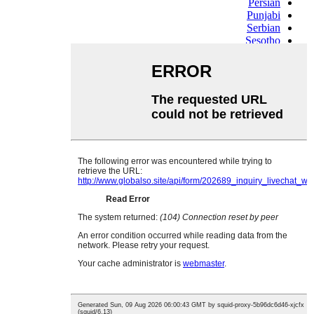
Persian
Punjabi
Serbian
Sesotho
Sinhala
Slovak
Slovenian
Somali
Samoan
Scots Gaelic
Shona
Sindhi
Sundanese
Swahili
Tajik
Tamil
Telugu
Thai
Ukrainian
Urdu
Uzbek
Vietnamese
Welsh
Xhosa
Yiddish