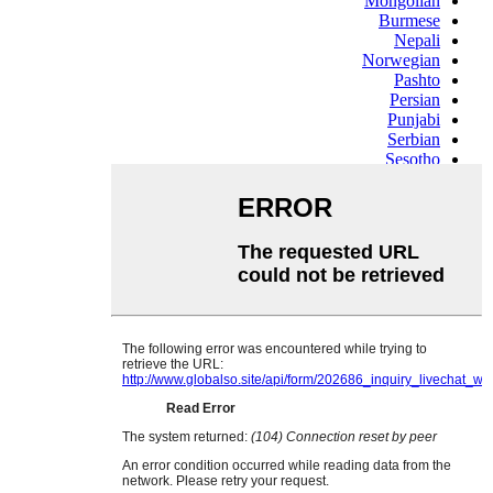
Mongolian
Burmese
Nepali
Norwegian
Pashto
Persian
Punjabi
Serbian
Sesotho
Sinhala
Slovak
Slovenian
Somali
Samoan
Scots Gaelic
Shona
Sindhi
Sundanese
Swahili
Tajik
Tamil
Telugu
Thai
Ukrainian
Urdu